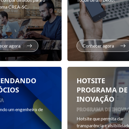
tema CREA-SC.
ecer agora
Conhecer agora
VENDANDO
HOTSITE
ÓCIOS
PROGRAMA DE
INOVAÇÃO
EA
PROGRAMA DE INOVA
indo um engenheiro de
Hotsite que permita dar
transparência e visibilidad