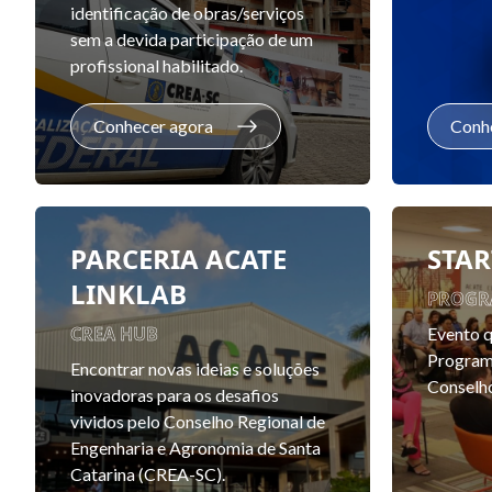
identificação de obras/serviços
sem a devida participação de um
profissional habilitado.
Conhecer agora
Conh
PARCERIA ACATE
STA
LINKLAB
PROGR
CREA HUB
Evento 
Program
Encontrar novas ideias e soluções
Conselh
inovadoras para os desafios
vividos pelo Conselho Regional de
Engenharia e Agronomia de Santa
Catarina (CREA-SC).