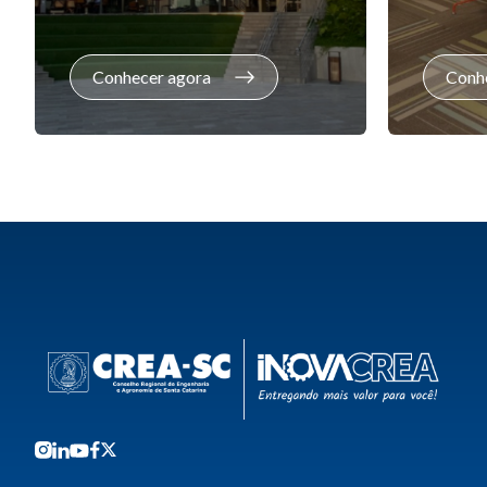
Conhecer agora
Conh