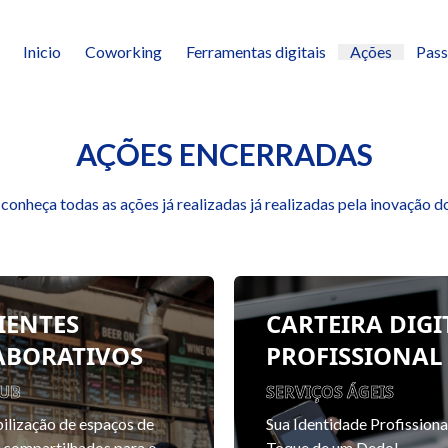
Inicio
Coworking
Ferramentas digitais
Ações
Pass
AÇÕES ENCERRADAS
conheça todas as ações já realizadas já realizadas pela inovação 
IENTES
CARTEIRA DIGI
ABORATIVOS
PROFISSIONAL
HUB
SERVIÇOS ÁGEIS
ilização de espaços de
Sua Identidade Profissiona
 compartilhados para o
Toque de um Dedo!