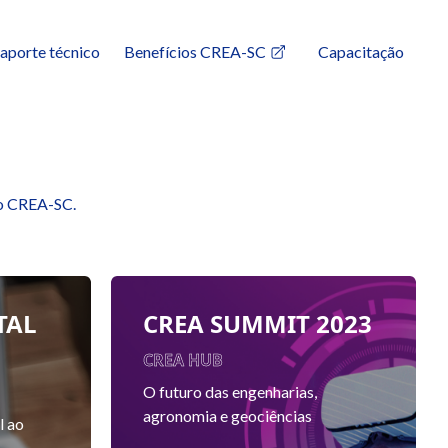
aporte técnico
Benefícios CREA-SC
Capacitação
do CREA-SC.
TAL
CREA SUMMIT 2023
CREA HUB
O futuro das engenharias,
agronomia e geociências
l ao