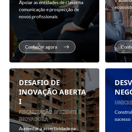
Apoiar as entidades de classe na
ecossis
comunicação e prospecção de
novos profissionais
Conhecer agora
Conh
DESAFIO DE
DES
INOVAÇÃO ABERTA
NEG
I
UNICR
FISCALIZAÇÃO EFICIENTE E
Constru
INOVADORA
sucesso
Aumentar a assertividade na