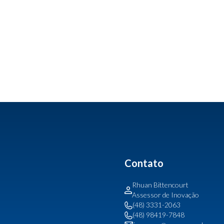
Contato
Rhuan Bittencourt
Assessor de Inovação
(48) 3331-2063
(48) 98419-7848