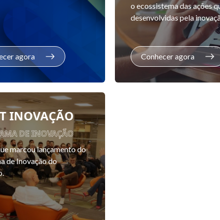
o ecossistema das ações q
desenvolvidas pela inovaçã
ecer agora
Conhecer agora
RT INOVAÇÃO
AMA DE INOVAÇÃO
que marcou lançamento do
a de Inovação do
o.