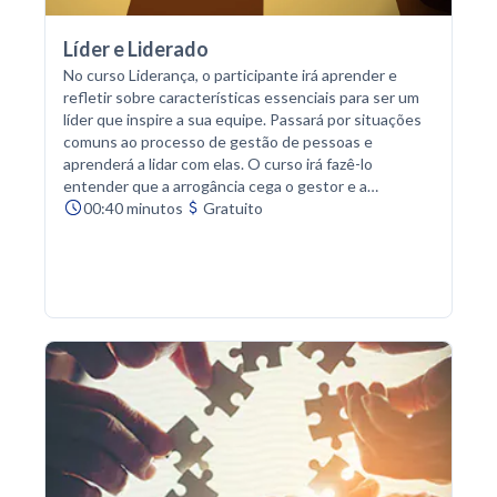
Líder e Liderado
No curso Liderança, o participante irá aprender e
refletir sobre características essenciais para ser um
líder que inspire a sua equipe. Passará por situações
comuns ao processo de gestão de pessoas e
aprenderá a lidar com elas. O curso irá fazê-lo
entender que a arrogância cega o gestor e a
humildade o aproxima de seus colaboradores, além de
00:40 minutos
Gratuito
direcioná-lo para tomadas de decisões mais
centradas. Também será mostrado que não nascemos
líder, o indivíduo se torna um ao longo da vida com os
outros que o cercam. Por fim, o participante terá a
percepção de que o maior compromisso de uma
liderança é ajudar indivíduos e equipes a fazerem uma
travessia rumo ao futuro.