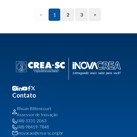
<
1
2
3
>
Contato
Rhuan Bittencourt
Assessor de Inovação
(48) 3331-2063
(48) 98419-7848
inovacao@crea-sc.org.br